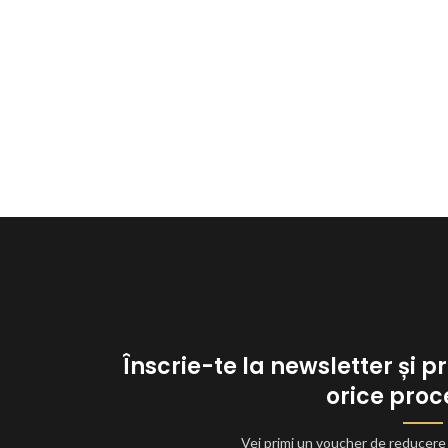
Înscrie-te la newsletter și p
orice proc
Vei primi un voucher de reducere p