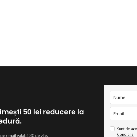
rimești 50 lei reducere la
edură.
Sunt de ac
Condițiile
e email valabil 30 de zile.